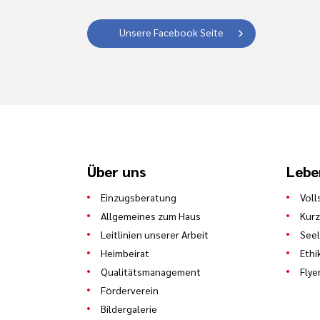
Unsere Facebook Seite
Über uns
Lebe
Einzugsberatung
Voll
Allgemeines zum Haus
Kurz
Leitlinien unserer Arbeit
See
Heimbeirat
Ethi
Qualitätsmanagement
Flye
Förderverein
Bildergalerie