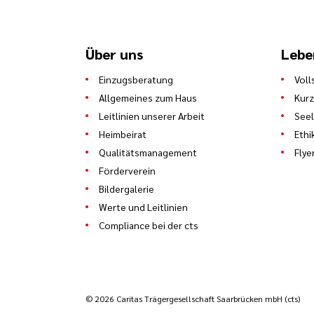
Über uns
Lebe
Einzugsberatung
Voll
Allgemeines zum Haus
Kurz
Leitlinien unserer Arbeit
See
Heimbeirat
Ethi
Qualitätsmanagement
Flye
Förderverein
Bildergalerie
Werte und Leitlinien
Compliance bei der cts
© 2026 Caritas Trägergesellschaft Saarbrücken mbH (cts)